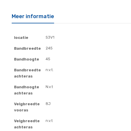
Meer informatie
Meer
S3V1
locatie
informatie
245
Bandbreedte
45
Bandhoogte
n.v.t.
Bandbreedte
achteras
N.v.t
Bandhoogte
achteras
8J
Velgbreedte
vooras
n.v.t
Velgbreedte
achteras