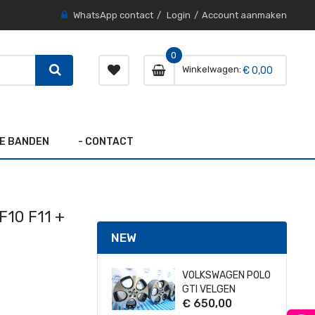
WhatsApp contact
Login
Account aanmaken
0
Winkelwagen
€ 0,00
TE BANDEN
- CONTACT
F10 F11 +
NEW
VOLKSWAGEN POLO
GTI VELGEN
€ 650,00
DETROIT 5X100