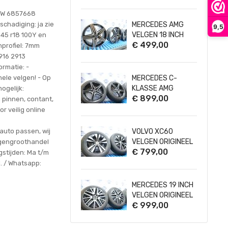
ORIGINEEL
BMW 6857668
schadiging: ja zie
MERCEDES AMG
9,5
VELGEN 18 INCH
45 r18 100Y en
€ 499,00
A45 C-KLASSE E-
nprofiel: 7mm
KLASSE VITO V-
16 2913
KLASSE
rmatie: -
nele velgen! - Op
MERCEDES C-
KLASSE AMG
ogelijk:
€ 899,00
VELGEN 18 INCH
a pinnen, contant,
W205 S205 +
r veilig online
ZOMERBANDEN
A2054011100
auto passen, wij
VOLVO XC60
A2054011200
VELGEN ORIGINEEL
elgengroothandel
€ 799,00
18 INCH +
stijden: Ma t/m
WINTERBANDEN
l. / Whatsapp:
5X108
MERCEDES 19 INCH
VELGEN ORIGINEEL
€ 999,00
E-KLASSE ALL-
TERRAIN VITO V-
KLASSE VIANO