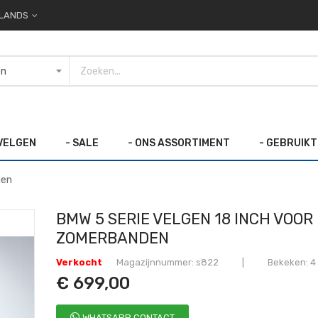
LANDS
 VELGEN
- SALE
- ONS ASSORTIMENT
- GEBRUIK
den
BMW 5 SERIE VELGEN 18 INCH VOOR 
ZOMERBANDEN
Verkocht
Magazijnnummer
s822
Bekeken: 4
€ 699,00
WHATSAPP CONTACT