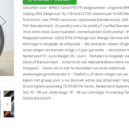
Geschikt voor: BMW 5 serie F10 F11 Velgnummer: origineel 
styling 454 Velgmaat: 8j x 18 inch ET30 steekmaat: 5x120 Be
foto Krom: nee TPMS sensoren: optioneel Bandenmaat: 245 
96Y Bandenmerk: 2x pirelli p zero 2x pirelli p7 runflat Bande
7mm 6mm 6mm Soort banden: zomerbanden Dotnummer: 09
Magazijnnummer: s822 BTW of Marge set: Marge Service info
Montage is mogelijk op afspraak. - Wij verkopen alleen Origi
onze velgen en banden krijgt u 1 jaar garantie. - Versturen m
Nederland 17,- euro België 25,- euro. - Betalen is mogelijk vi
iDeal of Bancontact. - Erkend lid van Webwinkelkeurmerk voo
shoppen. - Deze set is ook te bestellen via onze webshop:
www.velgengroothandel.nl - Twijfelt u of deze velgen op uw 
kijken het graag voor u na. Bezoek adres (op afspraak): V
Groot Egtenrayseweg 72 5928 PA Venlo, Nederland Opening
Vrij: 10 - 18 uur Zaterdags: 10 - 18 uur Zondags: in overleg Te
0031618269579